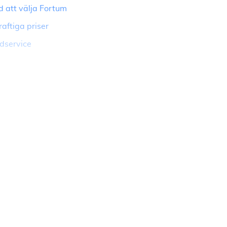
d att välja Fortum
aftiga priser
dservice
 och bekvämlighet
eknologi
sydda erbjudanden från
antörer