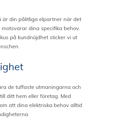
 är din pålitliga elpartner när det
m motsvarar dina specifika behov.
kus på kundnöjdhet sticker vi ut
anschen.
lighet
klara de tuffaste utmaningarna och
ll ditt hem eller företag. Med
m att dina elektriska behov alltid
ndigheterna.