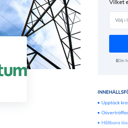
Vilket 
Välj i 
🔒Din 
INNEHÅLLSF
Upptäck kraf
Oöverträffad 
Hållbara lös