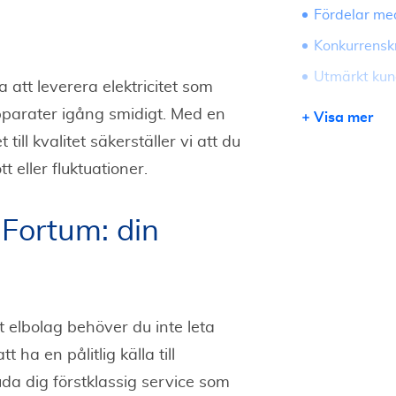
Fördelar me
Konkurrenskr
Utmärkt kun
 att leverera elektricitet som
Flexibilitet
pparater igång smidigt. Med en
Visa mer
Avancerad t
ill kvalitet säkerställer vi att du
 eller fluktuationer.
Få skräddar
flera ellever
 Fortum: din
gt elbolag behöver du inte leta
 ha en pålitlig källa till
bjuda dig förstklassig service som