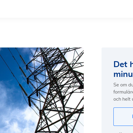
Det 
minu
Se om du
formuläre
och helt 