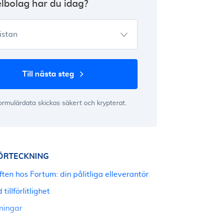
elbolag har du idag?
listan
till nästa steg
formulärdata skickas säkert och krypterat.
ÖRTECKNING
ten hos Fortum: din pålitliga elleverantör
tillförlitlighet
ningar