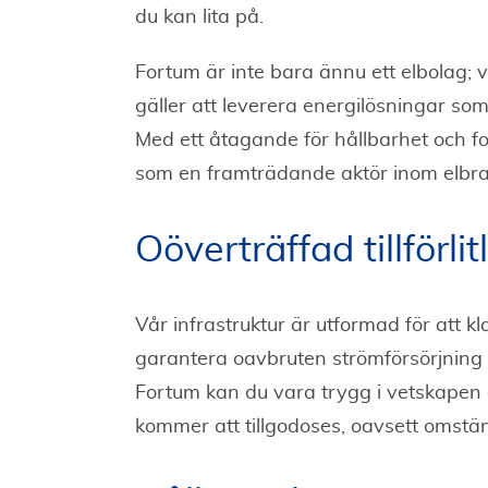
du kan lita på.
Fortum är inte bara ännu ett elbolag; vi
gäller att leverera energilösningar so
Med ett åtagande för hållbarhet och fo
som en framträdande aktör inom elbr
Oöverträffad tillförlit
Vår infrastruktur är utformad för att 
garantera oavbruten strömförsörjning ti
Fortum kan du vara trygg i vetskapen o
kommer att tillgodoses, oavsett omstä