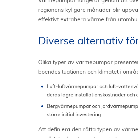
Värmepumpar fungerar genom att överf
regionens kyligare månader blir upp
effektivt extrahera värme från utomhus
Diverse alternativ fö
Olika typer av värmepumpar presenter
boendesituationen och klimatet i områ
Luft-luftvärmepumpar och luft-vattenv
deras lägre installationskostnader och 
Bergvärmepumpar och jordvärmepumpar, 
större initial investering.
Att definiera den rätta typen av värmep