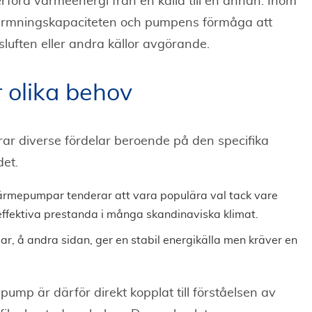
öra värmeenergi från en källa till en annan. Inom
värmningskapaciteten och pumpens förmåga att
luften eller andra källor avgörande.
r olika behov
ar diverse fördelar beroende på den specifika
det.
ärmepumpar tenderar att vara populära val tack vare
effektiva prestanda i många skandinaviska klimat.
å andra sidan, ger en stabil energikälla men kräver en
ump är därför direkt kopplat till förståelsen av