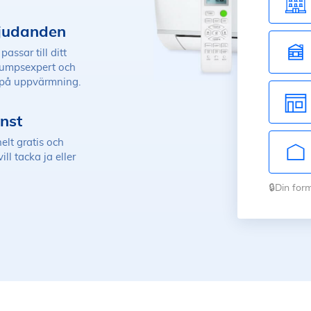
judanden
ssar till ditt
pumpsexpert och
 på uppvärmning.
änst
elt gratis och
ll tacka ja eller
🔒Din for