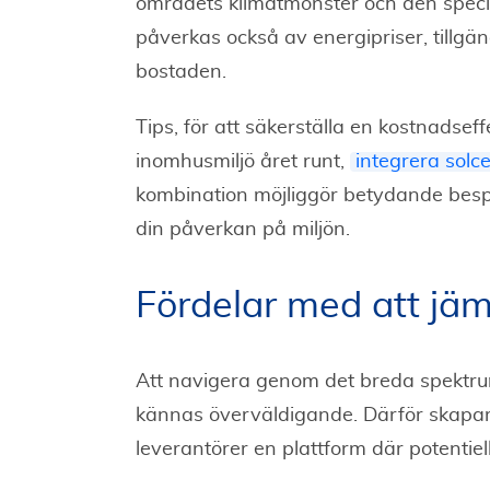
områdets klimatmönster och den speci
påverkas också av energipriser, tillgäng
bostaden.
Tips, för att säkerställa en kostnadsef
inomhusmiljö året runt,
integrera solce
kombination möjliggör betydande besp
din påverkan på miljön.
Fördelar med att jäm
Att navigera genom det breda spektru
kännas överväldigande. Därför skapar m
leverantörer en plattform där potentie