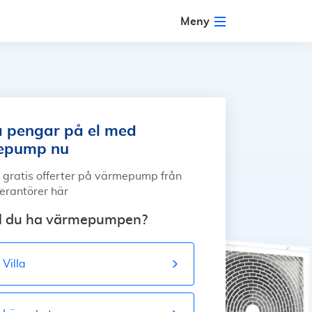
Meny
 pengar på el med
epump nu
 gratis offerter på värmepump från
verantörer här
ll du ha värmepumpen?
Villa