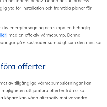
fika bostadens behov. Denna beslutsprocess
lig yta för installation och framtida planer för
fektiv energiförsörjning och skapa en behaglig
ller
med en effektiv värmepump. Denna
aringar på elkostnader samtidigt som den minskar
föra offerter
met av tillgängliga värmepumpslösningar kan
öjligheten att jämföra offerter från olika
lla köpare kan väga alternativ mot varandra.