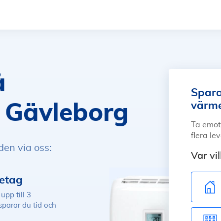
å
Spara
värm
i Gävleborg
Ta emot
flera le
den via oss:
Var vi
retag
upp till 3
sparar du tid och