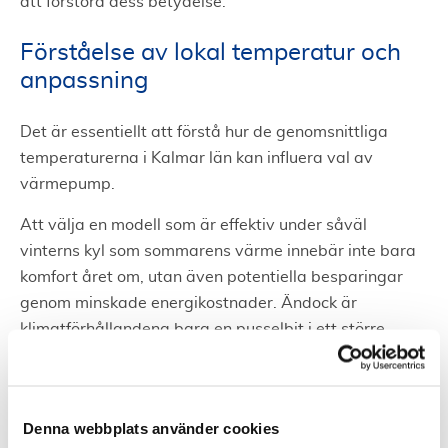
att förstora dess betydelse.
Förståelse av lokal temperatur och
anpassning
Det är essentiellt att förstå hur de genomsnittliga
temperaturerna i Kalmar län kan influera val av
värmepump.
Att välja en modell som är effektiv under såväl
vinterns kyl som sommarens värme innebär inte bara
komfort året om, utan även potentiella besparingar
genom minskade energikostnader. Ändock är
klimatförhållandena bara en pusselbit i ett större
beslutsfattande.
Värmepumpens roll i
Denna webbplats använder cookies
energibesparingar