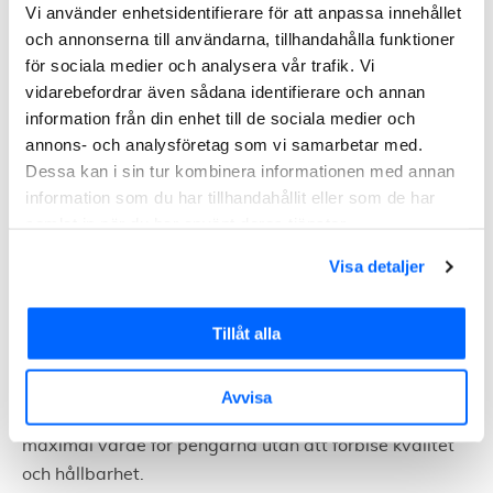
Vi använder enhetsidentifierare för att anpassa innehållet
och annonserna till användarna, tillhandahålla funktioner
En strategiskt vald värmepump kan erbjuda
för sociala medier och analysera vår trafik. Vi
omfattande energibesparingar, särskilt om den är
vidarebefordrar även sådana identifierare och annan
avpassad efter den specifika bostadens och områdets
information från din enhet till de sociala medier och
behov.
annons- och analysföretag som vi samarbetar med.
Dessa kan i sin tur kombinera informationen med annan
Att fördela energin effektivt och därmed undvika
information som du har tillhandahållit eller som de har
onödigt slöseri är centralt i den långsiktiga
samlat in när du har använt deras tjänster.
planeringen av energianvändning och -kostnad i ett
hem. Att jämföra offerter möjliggör inte enbart en
Visa detaljer
insikt i den aktuella marknadssituationen, utan också
en djupare förståelse för de möjligheter och alternativ
Tillåt alla
som finns tillgängliga.
Genom att analysera offerter från olika leverantörer
Avvisa
undviks onödiga kostnader och säkerställer att du får
maximal värde för pengarna utan att förbise kvalitet
och hållbarhet.