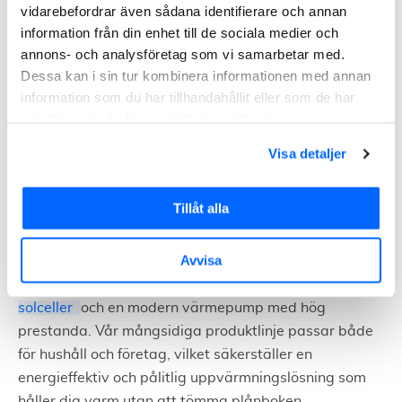
vidarebefordrar även sådana identifierare och annan
Att välja rätt värmepump i Lund innebär att överväga
information från din enhet till de sociala medier och
både värmebehovet under vintern och kylbehovet under
annons- och analysföretag som vi samarbetar med.
sommaren.
Dessa kan i sin tur kombinera informationen med annan
Energisparande och hög prestanda bör prioriteras för att
information som du har tillhandahållit eller som de har
säkerställa optimal effektivitet året runt.
samlat in när du har använt deras tjänster.
Visa detaljer
Med en värmepump som passar Lunds klimat kan du
minska dina uppvärmningskostnader och samtidigt
öka ditt hems komfort. Detta är inte bara bra för
Tillåt alla
plånboken, utan också för miljön.
Avvisa
Goda råd, optimera din inomhusmiljö och
spara
pengar på energiförbrukningen
genom att
investera i
solceller
och en modern värmepump med hög
prestanda. Vår mångsidiga produktlinje passar både
för hushåll och företag, vilket säkerställer en
energieffektiv och pålitlig uppvärmningslösning som
håller dig varm utan att tömma plånboken.