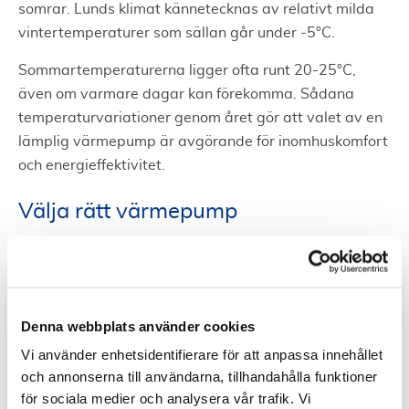
somrar. Lunds klimat kännetecknas av relativt milda
vintertemperaturer som sällan går under -5°C.
Sommartemperaturerna ligger ofta runt 20-25°C,
även om varmare dagar kan förekomma. Sådana
temperaturvariationer genom året gör att valet av en
lämplig värmepump är avgörande för inomhuskomfort
och energieffektivitet.
Välja rätt värmepump
Ett mildare klimat som Lunds betyder att inte alla
värmepumpar behöver vara konstruerade för extremt
kalla förhållanden.
Denna webbplats använder cookies
Dock behöver värmepumpen ha kapacitet att hantera
Vi använder enhetsidentifierare för att anpassa innehållet
både uppvärmning under kallare dagar och eventuell
och annonserna till användarna, tillhandahålla funktioner
kylning under varma sommardagar.
för sociala medier och analysera vår trafik. Vi