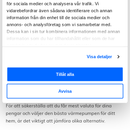
för sociala medier och analysera vår trafik. Vi
värmepump. Oavsett om det gäller ditt hem eller ditt
vidarebefordrar även sådana identifierare och annan
företag, kan våra skräddarsydda lösningar säkerställa
information från din enhet till de sociala medier och
en behaglig atmosfär samtidigt som de håller
dina
annons- och analysföretag som vi samarbetar med.
elkostnader på en minimal nivå
.
Dessa kan i sin tur kombinera informationen med annan
information som du har tillhandahållit eller som de har
Överväganden av kostnad och
samlat in när du har använt deras tjänster.
effektivitet
Visa detaljer
Eftersom Norrköping inte upplever extremt kalla
vintrar jämfört med vissa andra delar av Sverige, kan
Tillåt alla
du titta på värmepumpar som är optimerade för milt
till måttligt kallt klimat. Ditt val ska också kunna
Avvisa
hantera sommarens värme effektivt.
För att säkerställa att du får mest valuta för dina
pengar och väljer den bästa värmepumpen för ditt
hem, är det viktigt att jämföra olika alternativ.