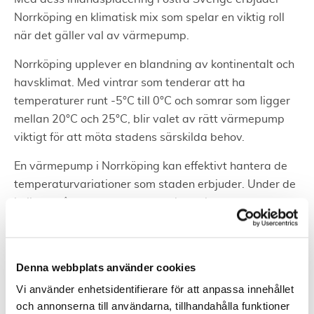
Norrköping en klimatisk mix som spelar en viktig roll
när det gäller val av värmepump.
Norrköping upplever en blandning av kontinentalt och
havsklimat. Med vintrar som tenderar att ha
temperaturer runt -5°C till 0°C och somrar som ligger
mellan 20°C och 25°C, blir valet av rätt värmepump
viktigt för att möta stadens särskilda behov.
En värmepump i Norrköping kan effektivt hantera de
temperaturvariationer som staden erbjuder. Under de
kallare månaderna ger den en konsekvent
uppvärmning, medan den under sommarmånaderna
kan ge svalka genom dess kylfunktion.
Denna webbplats använder cookies
Goda råd , skapa en perfekt balans mellan
inomhuskomfort och ekonomiskt ansvar genom att
Vi använder enhetsidentifierare för att anpassa innehållet
integrera solceller
med en modern och energisnål
och annonserna till användarna, tillhandahålla funktioner